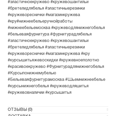
#эластичноекружево #кружевошантильи
#бретелидлябелья #эластичныерезинки
#кружевореснички #магазинкружева
#кру#нижнеебельеручнойработы
#нижнеебельемосква #кружеводлянижнегобелья
#бельеваяфурнитура #фурнитурадлябелья
#эластичноекружево #кружевошантильи
#бретелидлябелья #эластичныерезинки
#кружевореснички #магазинкружева #кру
#курсышитьяжевоскидки #кружевноеполотно
#красивоекружево #Фурнитурадлянижнегобелья
#Курсыпонижнемубелью
#Бельеваяфурнитурамосква #Шьемнижнеебелье
#курсынижнегобелья #кружеводляшитья
#кружевовналичии #курсышитья
ОТЗЫВЫ (0)