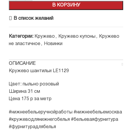
В КОРЗИНУ
В список желаний
Категории:
Кружево
,
Кружево купоны
,
Кружево
не эластичное
,
Новинки
ОПИСАНИЕ
Кружево шантильи LE1129
Цвет: пыльно розовый
Ширина 31 см
Цена 175 р за метр
#нижнеебельеручнойработы #нижнеебельемосква
#кружеводлянижнегобелья #бельеваяфурнитура
#фурнитурадлябелья