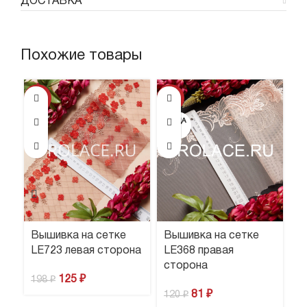
ДОСТАВКА
Похожие товары
-37%
-33%
-4
ПРОДА
НО
Вышивка на сетке
Вышивка на сетке
В
LE723 левая сторона
LE368 правая
L
сторона
125
₽
198
₽
1
81
₽
120
₽