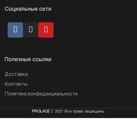
Социальные сети
Полезные ссылки
Доставка
Контакты
Политика конфиденциальности
PROLACE
2021 Все права защищены.
ИП Варшавер Ева Самуиловна (ИНН 632143947656, ОГРНИП
319631300078828 )
Разработано в Sergeev.studio