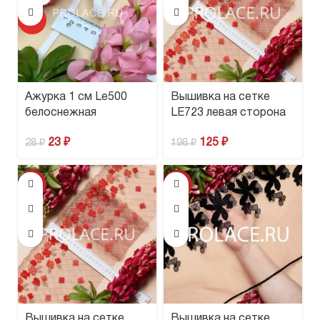
ХИТ
Ажурка 1 см Le500
Вышивка на сетке
белоснежная
LE723 левая сторона
23
₽
125
₽
28
₽
198
₽
-37%
-9%
Вышивка на сетке
Вышивка на сетке