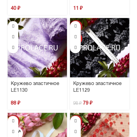
40
₽
11
₽
-19%
ХИТ
Кружево эластичное
Кружево эластичное
LE1130
LE1129
88
₽
79
₽
98
₽
-18%
-37%
ПРОДА
НО