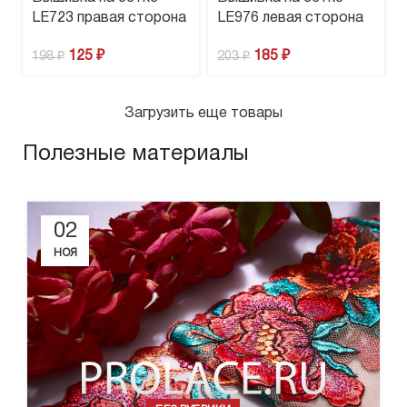
LE723 правая сторона
LE976 левая сторона
125
₽
185
₽
198
₽
203
₽
Загрузить еще товары
Полезные материалы
02
НОЯ