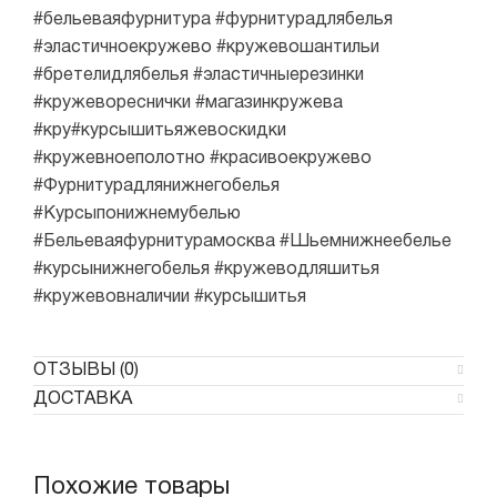
#бельеваяфурнитура #фурнитурадлябелья
#эластичноекружево #кружевошантильи
#бретелидлябелья #эластичныерезинки
#кружевореснички #магазинкружева
#кру#курсышитьяжевоскидки
#кружевноеполотно #красивоекружево
#Фурнитурадлянижнегобелья
#Курсыпонижнемубелью
#Бельеваяфурнитурамосква #Шьемнижнеебелье
#курсынижнегобелья #кружеводляшитья
#кружевовналичии #курсышитья
ОТЗЫВЫ (0)
ДОСТАВКА
Похожие товары