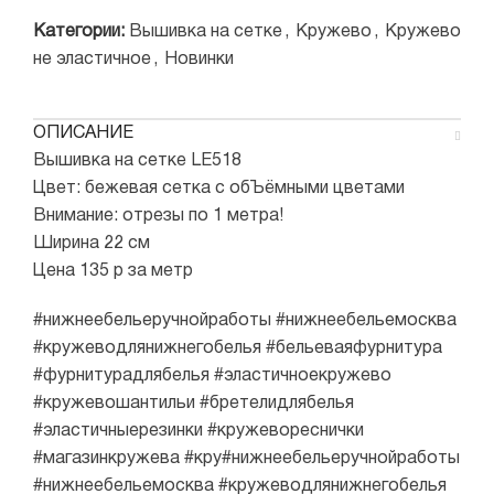
Категории:
Вышивка на сетке
,
Кружево
,
Кружево
не эластичное
,
Новинки
ОПИСАНИЕ
Вышивка на сетке LE518
Цвет: бежевая сетка с обЪёмными цветами
Внимание: отрезы по 1 метра!
Ширина 22 см
Цена 135 р за метр
#нижнеебельеручнойработы #нижнеебельемосква
#кружеводлянижнегобелья #бельеваяфурнитура
#фурнитурадлябелья #эластичноекружево
#кружевошантильи #бретелидлябелья
#эластичныерезинки #кружевореснички
#магазинкружева #кру#нижнеебельеручнойработы
#нижнеебельемосква #кружеводлянижнегобелья