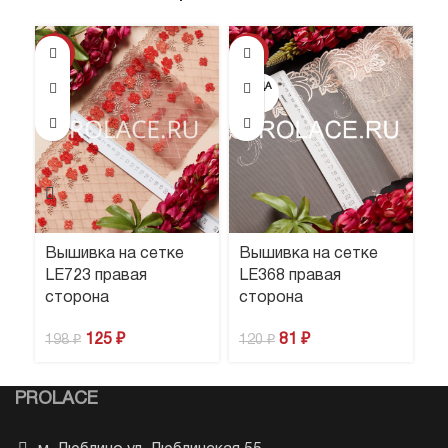
-37%
-33%
-4
ПРОДА
НО
Вышивка на сетке
Вышивка на сетке
В
LE723 правая
LE368 правая
L
сторона
сторона
1
125
₽
81
₽
198
₽
120
₽
PROLACE