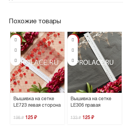
Похожие товары
-37%
-6%
Вышивка на сетке
Вышивка на сетке
В
LE723 левая сторона
LE306 правая
L
125
₽
125
₽
1
198
₽
133
₽