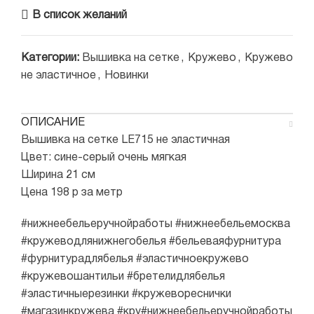
В список желаний
Категории:
Вышивка на сетке
,
Кружево
,
Кружево
не эластичное
,
Новинки
ОПИСАНИЕ
Вышивка на сетке LE715 не эластичная
Цвет: сине-серый очень мягкая
Ширина 21 см
Цена 198 р за метр
#нижнеебельеручнойработы #нижнеебельемосква
#кружеводлянижнегобелья #бельеваяфурнитура
#фурнитурадлябелья #эластичноекружево
#кружевошантильи #бретелидлябелья
#эластичныерезинки #кружевореснички
#магазинкружева #кру#нижнеебельеручнойработы