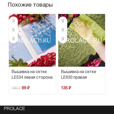
Похожие товары
ПР
-46%
Н
Вышивка на сетке
Вышивка на сетке
В
LE534 левая сторона
LE930 правая
L
99
₽
135
₽
1
185
₽
PROLACE