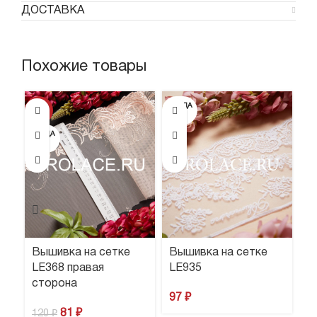
ДОСТАВКА
Похожие товары
ПРОДА
-33%
НО
ПРОДА
НО
Вышивка на сетке
Вышивка на сетке
В
LE368 правая
LE935
L
сторона
97
₽
1
81
₽
120
₽