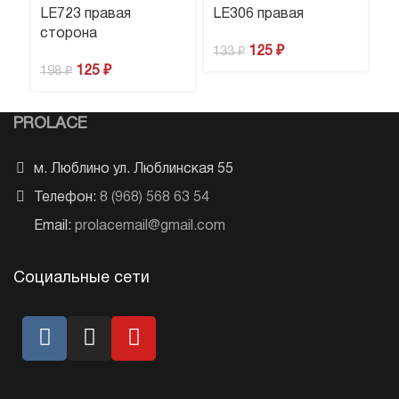
LE723 правая
LE306 правая
L
сторона
125
₽
4
133
₽
125
₽
198
₽
PROLACE
м. Люблино ул. Люблинская 55
Телефон:
8 (968) 568 63 54
Email:
prolacemail@gmail.com
Социальные сети