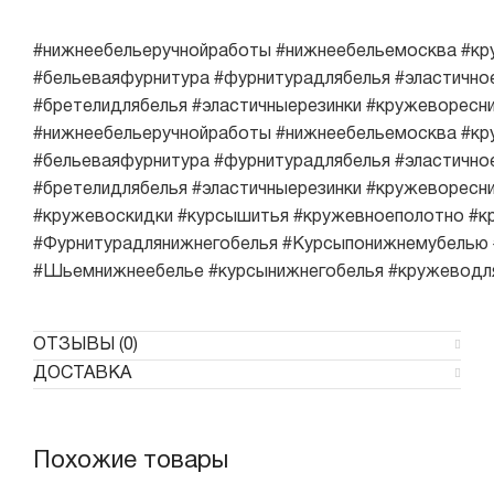
#нижнеебельеручнойработы
#нижнеебельемосква
#кр
#бельеваяфурнитура
#фурнитурадлябелья
#эластично
#бретелидлябелья
#эластичныерезинки
#кружеворесни
#нижнеебельеручнойработы
#нижнеебельемосква
#кр
#бельеваяфурнитура
#фурнитурадлябелья
#эластично
#бретелидлябелья
#эластичныерезинки
#кружеворесни
#кружевоскидки
#курсышитья
#кружевноеполотно
#к
#Фурнитурадлянижнегобелья
#Курсыпонижнемубелью
#Шьемнижнеебелье
#курсынижнегобелья
#кружеводл
ОТЗЫВЫ (0)
ДОСТАВКА
Похожие товары