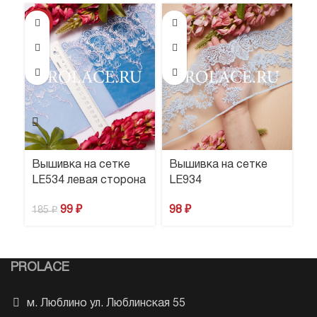
-46%
Вышивка на сетке
Вышивка на сетке
В
LE534 левая сторона
LE934
L
с
99
₽
98
₽
185
₽
2
PROLACE
м. Люблино ул. Люблинская 55