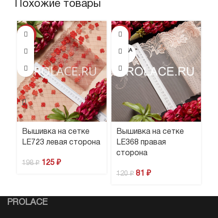
Похожие товары
-37%
-33%
-5
ПРОДА
НО
Вышивка на сетке
Вышивка на сетке
В
LE723 левая сторона
LE368 правая
L
сторона
с
125
₽
198
₽
81
₽
120
₽
1
PROLACE