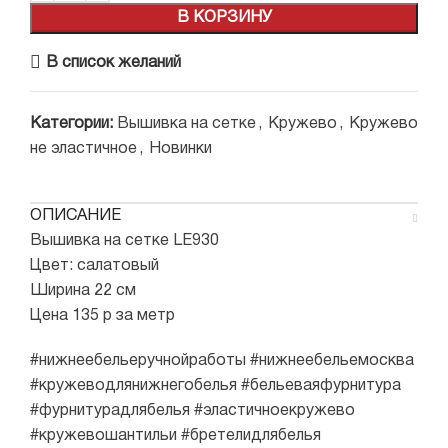
В КОРЗИНУ
В список желаний
Категории:
Вышивка на сетке
,
Кружево
,
Кружево
не эластичное
,
Новинки
ОПИСАНИЕ
Вышивка на сетке LE930
Цвет: салатовый
Ширина 22 см
Цена 135 р за метр
#нижнеебельеручнойработы #нижнеебельемосква
#кружеводлянижнегобелья #бельеваяфурнитура
#фурнитурадлябелья #эластичноекружево
#кружевошантильи #бретелидлябелья