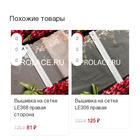
Похожие товары
ПР
-33%
-6%
Н
ПРОДА
НО
Вышивка на сетке
Вышивка на сетке
В
LE368 правая
LE306 правая
L
сторона
125
₽
9
133
₽
81
₽
120
₽