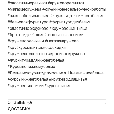
#эластичныерезинки #кружевореснички
#магазинкружева #кру#нижнеебельеручнойработы
#нижнеебельемосква #кружеводлянижнегобелья
#бельеваяфурнитура #фурнитурадлябелья
#эластичноекружево #кружевошантильи
#бретелидлябелья #эластичныерезинки
#кружевореснички #магазинкружева
#кру#курсышитьяжевоскидки
#кружевноеполотно #красивоекружево
#Фурнитурадлянижнегобелья
#Курсыпонижнемубелью
#Бельеваяфурнитурамосква #Шьемнижнеебелье
#курсынижнегобелья #кружеводляшитья
#кружевовналичии #курсышитья
ОТЗЫВЫ (0)
ДОСТАВКА