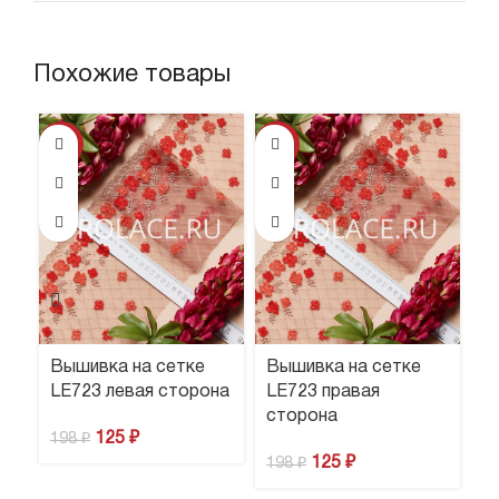
Похожие товары
-37%
-37%
-3
ПР
Н
Вышивка на сетке
Вышивка на сетке
В
LE723 левая сторона
LE723 правая
L
сторона
с
125
₽
198
₽
125
₽
198
₽
1