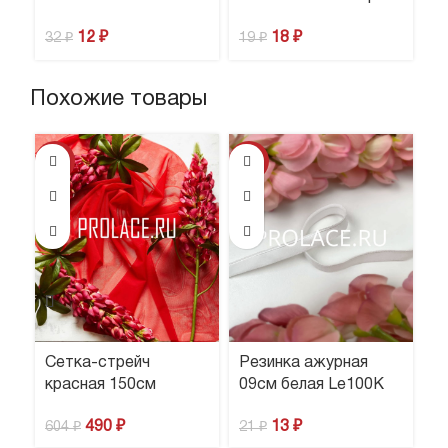
12
₽
18
₽
32
₽
19
₽
2
Похожие товары
-19%
-38%
-3
Сетка-стрейч
Резинка ажурная
Р
красная 150см
09см белая Le100K
с
490
₽
13
₽
604
₽
21
₽
2