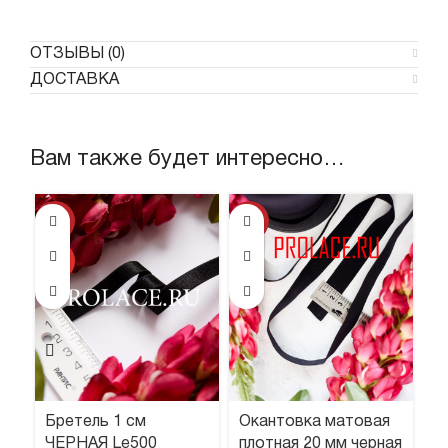
ОТЗЫВЫ (0)
ДОСТАВКА
Вам также будет интересно…
-63%
-5%
-2
ХИТ
ХИ
Бретель 1 см
Окантовка матовая
Р
ЧЕРНАЯ Le500
плотная 20 мм черная
с