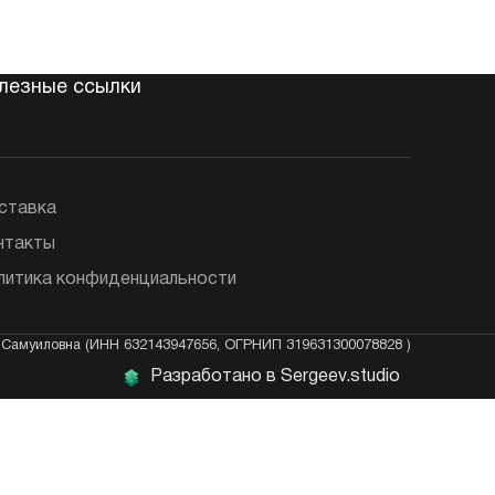
6
₽
8
₽
лезные ссылки
ставка
нтакты
литика конфиденциальности
Самуиловна (ИНН 632143947656, ОГРНИП 319631300078828 )
Разработано в Sergeev.studio