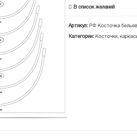
В список желаний
Артикул:
РФ Косточка бельев
Категории:
Косточки, каркас
ить