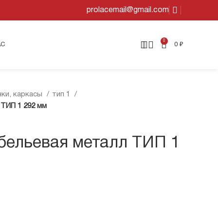
prolacemail@gmail.com
0
АС
0
₽
ки, каркасы
тип 1
ТИП 1 292 мм
бельевая металл ТИП 1