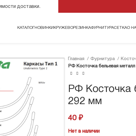
оимости доставки.
КАТАЛОГ
НОВИНКИ
КРУЖЕВО
РЕЗИНКА
ФУРНИТУРА
СЕТКА
О Н
Главная
Фурнитура
Косточ
РФ Косточка бельевая металл 
РФ Косточка 
292 мм
40
₽
Нет в наличии