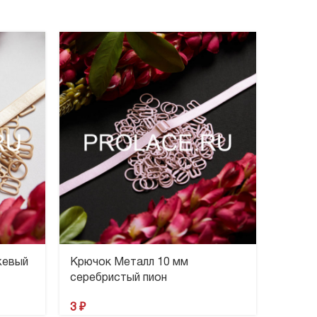
-25%
ПРОД
АНО
жевый
Крючок Металл 10 мм
Крючо
серебристый пион
золот
3
₽