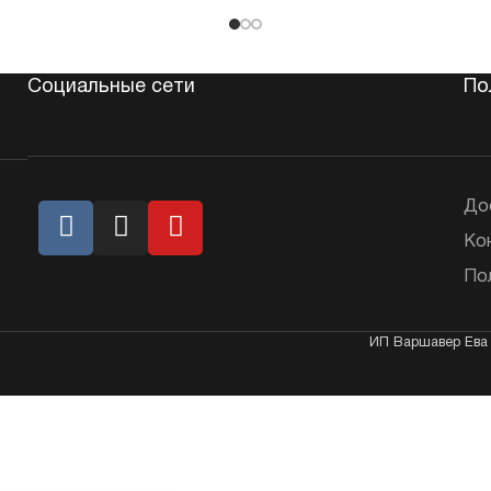
Социальные сети
По
До
Ко
По
ИП Варшавер Ева 