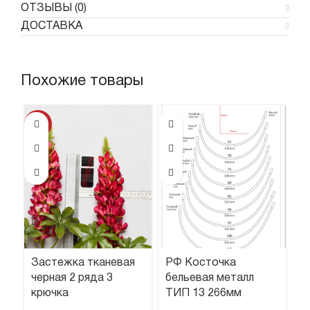
ОТЗЫВЫ (0)
ДОСТАВКА
Похожие товары
-21%
Застежка тканевая
РФ Косточка
К
черная 2 ряда 3
бельевая металл
р
крючка
ТИП 13 266мм
3