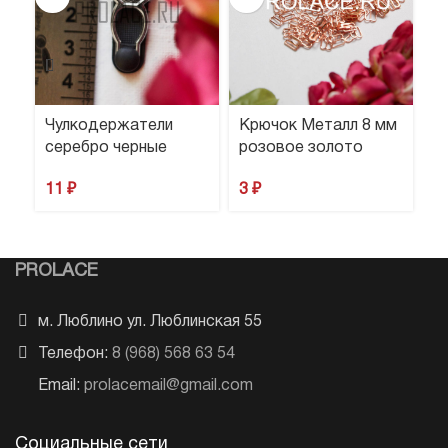
Чулкодержатели
Крючок Металл 8 мм
К
серебро черные
розовое золото
м
11
₽
3
₽
3
PROLACE
м. Люблино ул. Люблинская 55
Телефон:
8 (968) 568 63 54
Email:
prolacemail@gmail.com
Социальные сети