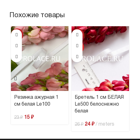
Похожие товары
-35%
-8%
-6
ХИТ
ХИ
Резинка ажурная 1
Бретель 1 см БЕЛАЯ
Б
см белая Le100
Le500 белоснежно
Ч
белая
15
₽
23
₽
3
24
₽
meters
26
₽