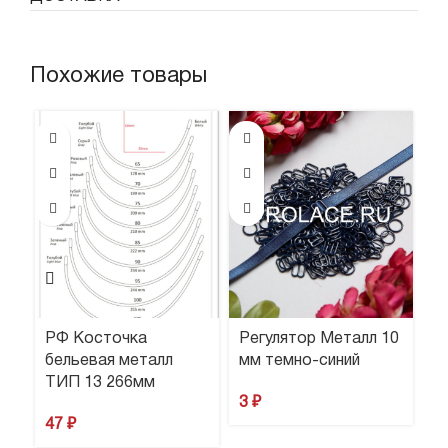
Похожие товары
РФ Косточка
Регулятор Металл 10
К
бельевая металл
мм темно-синий
м
ТИП 13 266мм
3
₽
3
47
₽