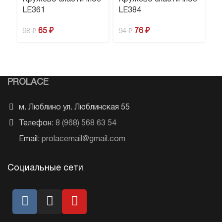
LE361
LE384
э
п
65
₽
76
₽
98
₽
94
₽
1
PROLACE
м. Люблино ул. Люблинская 55
Телефон:
8 (968) 568 63 54
Email:
prolacemail@gmail.com
Социальные сети