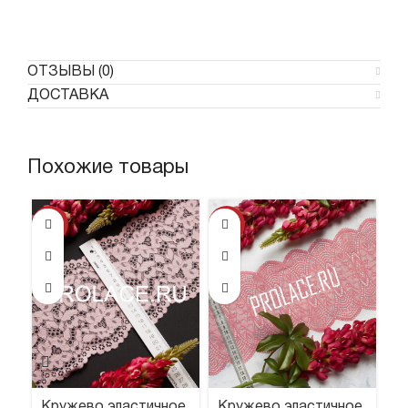
ОТЗЫВЫ (0)
ДОСТАВКА
Похожие товары
-34%
-19%
Кружево эластичное
Кружево эластичное
В