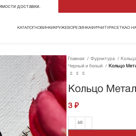
оимости доставки.
КАТАЛОГ
НОВИНКИ
КРУЖЕВО
РЕЗИНКА
ФУРНИТУРА
СЕТКА
О Н
Главная
Фурнитура
Кольца
Черный и белый
Кольцо Мета
Кольцо Метал
3
₽