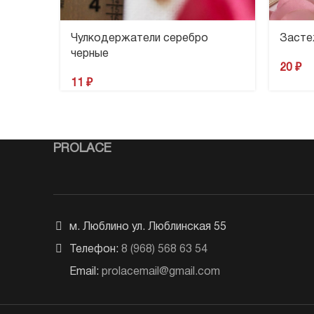
Чулкодержатели серебро
Засте
черные
20
₽
11
₽
PROLACE
м. Люблино ул. Люблинская 55
Телефон:
8 (968) 568 63 54
Email:
prolacemail@gmail.com