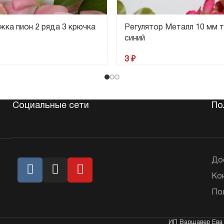
жка пион 2 ряда 3 крючка
Регулятор Металл 10 мм 
синий
3
₽
Социальные сети
По
До
Ко
По
ИП Варшавер Ева 