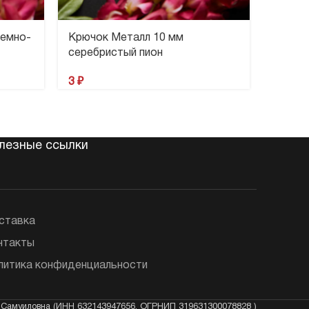
темно-
Крючок Металл 10 мм
Крючок
серебристый пион
2
₽
3
₽
лезные ссылки
ставка
нтакты
литика конфиденциальности
Самуиловна (ИНН 632143947656, ОГРНИП 319631300078828 )