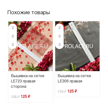
Похожие товары
-37%
-6%
Вышивка на сетке
Вышивка на сетке
В
LE723 правая
LE306 правая
L
сторона
125
₽
1
133
₽
125
₽
198
₽