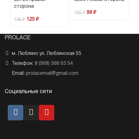
сторона
99
₽
185
₽
1
125
₽
198
₽
PROLACE
м. Люблино ул. Люблинская 55
Телефон:
8 (968) 568 63 54
Email:
prolacemail@gmail.com
Социальные сети