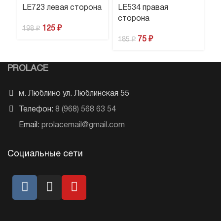
LE723 левая сторона
LE534 правая
L
сторона
с
125
₽
198
₽
75
₽
1
185
₽
PROLACE
м. Люблино ул. Люблинская 55
Телефон:
8 (968) 568 63 54
Email:
prolacemail@gmail.com
Социальные сети