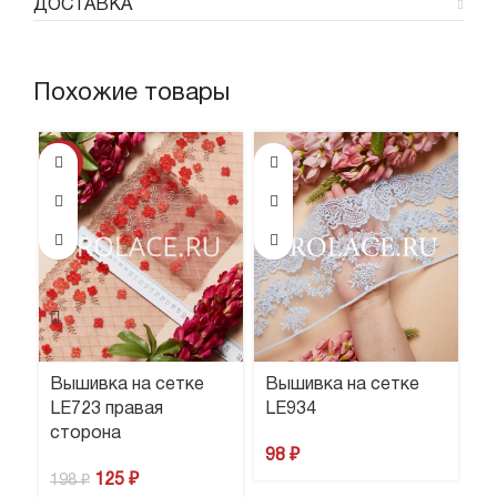
ДОСТАВКА
Похожие товары
-37%
Вышивка на сетке
Вышивка на сетке
В
LE723 правая
LE934
L
сторона
98
₽
1
125
₽
198
₽