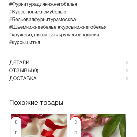
#Фурнитурадлянижнегобелья
#Курсыпонижнемубелью
#Бельеваяфурнитурамосква
#Шьемнижнеебелье #курсынижнегобелья
#кружеводляшитья #кружевовналичии
#курсышитья
ДЕТАЛИ
ОТЗЫВЫ (0)
ДОСТАВКА
Похожие товары
-44%
-4