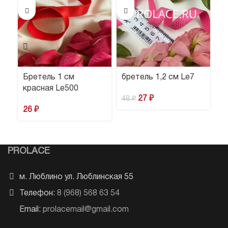
Бретель 1 см
бретель 1,2 см Le7
б
красная Le500
27
₽
48
₽
4
26
₽
PROLACE
м. Люблино ул. Люблинская 55
Телефон:
8 (968) 568 63 54
Email:
prolacemail@gmail.com