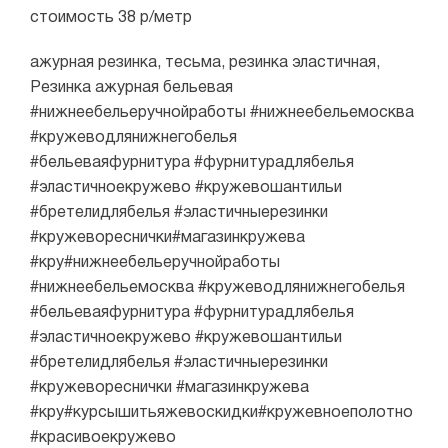
стоимость 38 р/метр
ажурная резинка, тесьма, резинка эластичная,
Резинка ажурная бельевая
#нижнеебельеручнойработы #нижнеебельемосква
#кружеводлянижнегобелья
#бельеваяфурнитура #фурнитурадлябелья
#эластичноекружево #кружевошантильи
#бретелидлябелья #эластичныерезинки
#кружевореснички#магазинкружева
#кру#нижнеебельеручнойработы
#нижнеебельемосква #кружеводлянижнегобелья
#бельеваяфурнитура #фурнитурадлябелья
#эластичноекружево #кружевошантильи
#бретелидлябелья #эластичныерезинки
#кружевореснички #магазинкружева
#кру#курсышитьяжевоскидки#кружевноеполотно
#красивоекружево