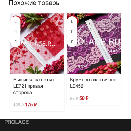
Похожие товары
-12%
-33%
Вышивка на сетке
Кружево эластичное
К
LE721 правая
LE452
L
сторона
58
₽
8
87
₽
175
₽
198
₽
PROLACE