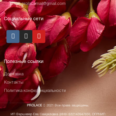
Email:
prolacemail@gmail.com
Социальные сети
Полезные ссылки
Доставка
Контакты
Политика конфиденциальности
PROLACE
2021 Все права защищены.
ИП Варшавер Ева Самуиловна (ИНН 632143947656, ОГРНИП