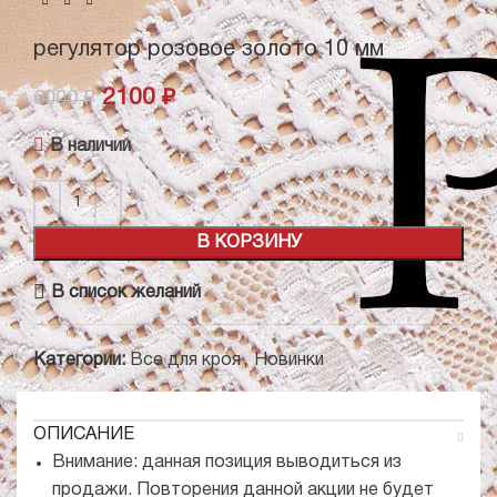
регулятор розовое золото 10 мм
2100
₽
6000
₽
В наличии
В КОРЗИНУ
В список желаний
Категории:
Все для кроя
,
Новинки
ОПИСАНИЕ
Внимание: данная позиция выводиться из
продажи. Повторения данной акции не будет