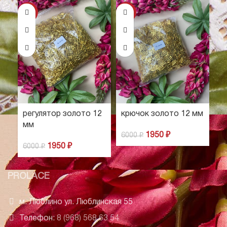
-68%
-68%
-6
регулятор золото 12
крючок золото 12 мм
к
мм
м
1950
₽
6000
₽
1950
₽
6000
₽
6
PROLACE
м. Люблино ул. Люблинская 55
Телефон:
8 (968) 568 63 54