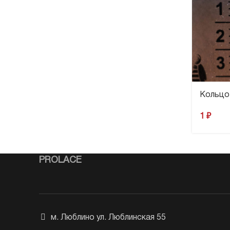
Кольцо 
1
₽
PROLACE
м. Люблино ул. Люблинская 55