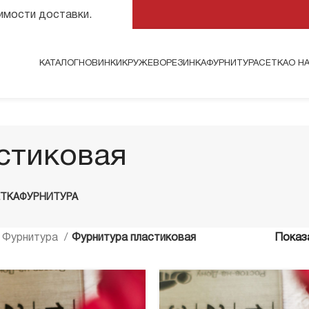
оимости доставки.
КАТАЛОГ
НОВИНКИ
КРУЖЕВО
РЕЗИНКА
ФУРНИТУРА
СЕТКА
О Н
стиковая
ЕТКА
ФУРНИТУРА
Фурнитура
Фурнитура пластиковая
Показ